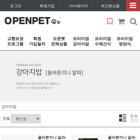
로그인
회원가입
마이페이지
최근본상품
교환보장
회원
오픈펫
프리미엄
프리미엄
프리미엄
프로그램
가입절차
전체상품
강아지밥
수제간식
영양식
강아지밥
정렬
올바른끼니 알파-
올바른끼니 알파-