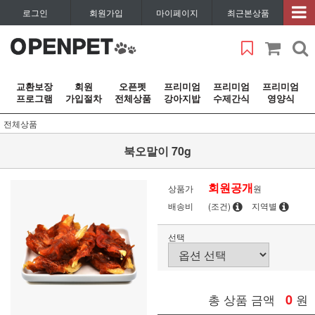
로그인
회원가입
마이페이지
최근본상품
교환보장
회원
오픈펫
프리미엄
프리미엄
프리미엄
프로그램
가입절차
전체상품
강아지밥
수제간식
영양식
전체상품
북오말이 70g
회원공개
상품가
원
배송비
(조건)
지역별
선택
총 상품 금액
0
원