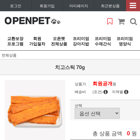
로그인
회원가입
마이페이지
최근본상품
교환보장
회원
오픈펫
프리미엄
프리미엄
프리미엄
프로그램
가입절차
전체상품
강아지밥
수제간식
영양식
전체상품
치고스틱 70g
회원공개
상품가
원
배송비
(조건)
지역별
선택
총 상품 금액
0
원