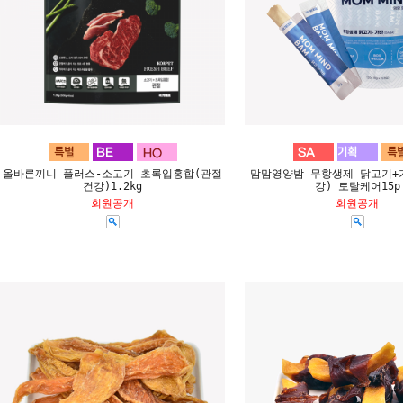
올바른끼니 플러스-소고기 초록입홍합(관절
맘맘영양밤 무항생제 닭고기+
건강)1.2kg
강) 토탈케어15p
회원공개
회원공개