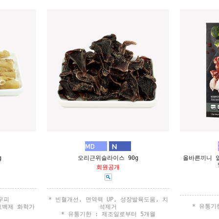
g
오리근위슬라이스 90g
올바른끼니 
회원공개
우우피
* 빈혈개선, 면역력 UP, 성장발육도움, 치
* 유통기
 표백제 화학가
석제거
* 유통기한 : 제조일로부터 5개월