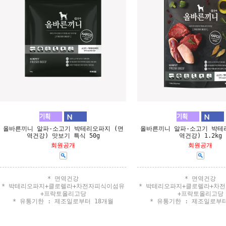
올바른끼니 알파-소고기 박테리오파지 (면
올바른끼니 알파-소고기 박테
역건강) 맛보기 특식 50g
역건강) 1.2kg
회원공개
회원공개
* 면역건강
* 면역건강
* 박테리오파지+클로렐라+차전자피식이섬유
* 박테리오파지+클로렐라+차
+프락토올리고당
+프락토올리고당
* 유통기한 : 제조일로부터 18개월
* 유통기한 : 제조일로부터