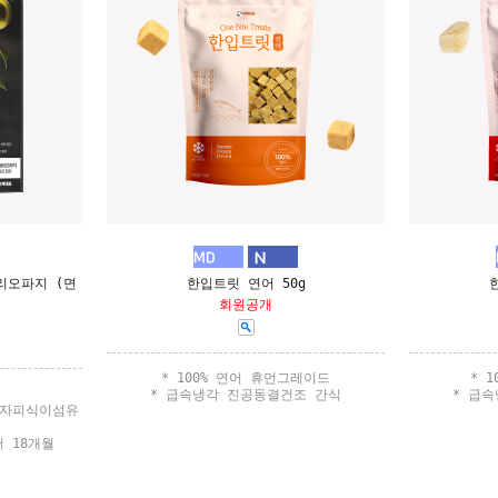
리오파지 (면
한입트릿 연어 50g
회원공개
* 100% 연어 휴먼그레이드
* 
* 급속냉각 진공동결건조 간식
* 급
전자피식이섬유
 18개월