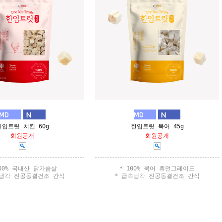
한입트릿 치킨 60g
한입트릿 북어 45g
회원공개
회원공개
100% 국내산 닭가슴살
* 100% 북어 휴먼그레이드
속냉각 진공동결건조 간식
* 급속냉각 진공동결건조 간식