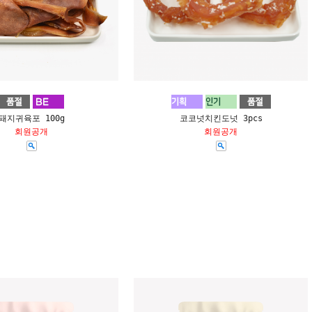
돼지귀육포 100g
코코넛치킨도넛 3pcs
회원공개
회원공개