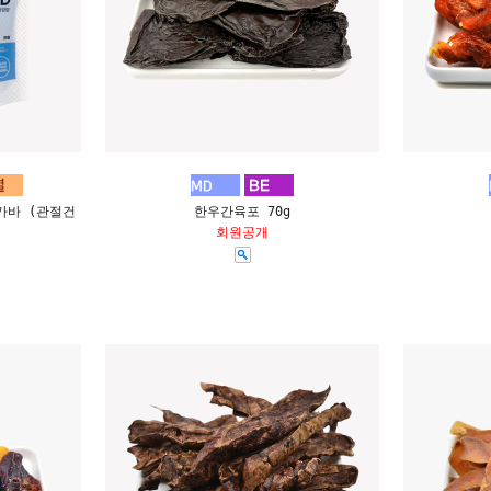
가바 (관절건
한우간육포 70g
회원공개