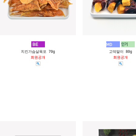
치킨가슴살육포 70g
고덕말이 80g
회원공개
회원공개