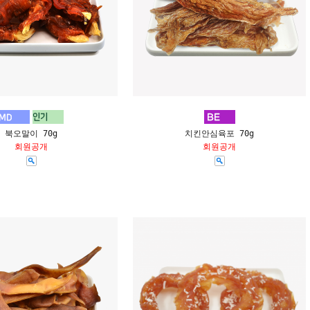
북오말이 70g
치킨안심육포 70g
회원공개
회원공개