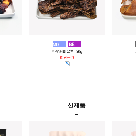
한우허파육포 50g
회원공개
신제품