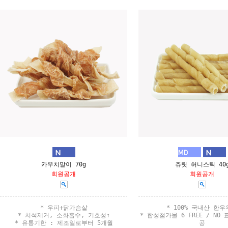
카우치말이 70g
츄릿 허니스틱 40
회원공개
회원공개
* 우피+닭가슴살
* 100% 국내산 한
* 치석제거, 소화흡수, 기호성↑
* 합성첨가물 6 FREE / NO
* 유통기한 : 제조일로부터 5개월
공