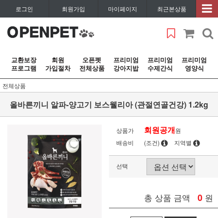
로그인
회원가입
마이페이지
최근본상품
교환보장
회원
오픈펫
프리미엄
프리미엄
프리미엄
프로그램
가입절차
전체상품
강아지밥
수제간식
영양식
전체상품
올바른끼니 알파-양고기 보스웰리아 (관절연골건강) 1.2kg
회원공개
상품가
원
배송비
(조건)
지역별
선택
총 상품 금액
0
원