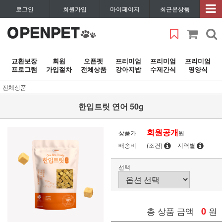
로그인
회원가입
마이페이지
최근본상품
교환보장
회원
오픈펫
프리미엄
프리미엄
프리미엄
프로그램
가입절차
전체상품
강아지밥
수제간식
영양식
전체상품
한입트릿 연어 50g
회원공개
상품가
원
배송비
(조건)
지역별
선택
총 상품 금액
0
원