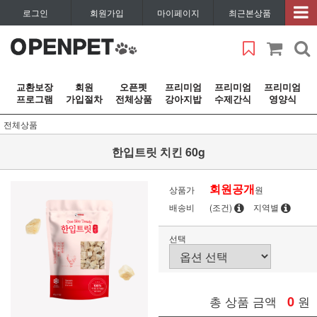
로그인
회원가입
마이페이지
최근본상품
교환보장
회원
오픈펫
프리미엄
프리미엄
프리미엄
프로그램
가입절차
전체상품
강아지밥
수제간식
영양식
전체상품
한입트릿 치킨 60g
회원공개
상품가
원
배송비
(조건)
지역별
선택
총 상품 금액
0
원