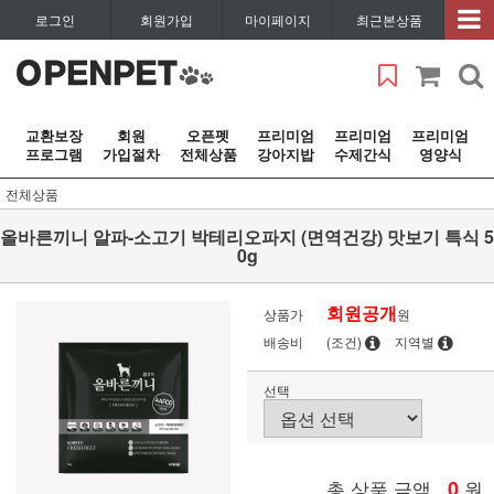
로그인
회원가입
마이페이지
최근본상품
교환보장
회원
오픈펫
프리미엄
프리미엄
프리미엄
프로그램
가입절차
전체상품
강아지밥
수제간식
영양식
전체상품
올바른끼니 알파-소고기 박테리오파지 (면역건강) 맛보기 특식 5
0g
회원공개
상품가
원
배송비
(조건)
지역별
선택
총 상품 금액
0
원