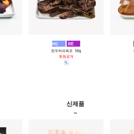
한우허파육포 50g
회원공개
신제품