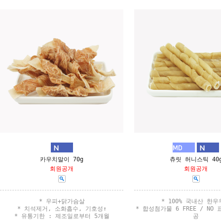
카우치말이 70g
츄릿 허니스틱 40
회원공개
회원공개
* 우피+닭가슴살
* 100% 국내산 한
* 치석제거, 소화흡수, 기호성↑
* 합성첨가물 6 FREE / NO
* 유통기한 : 제조일로부터 5개월
공