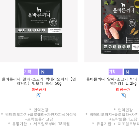
올바른끼니 알파-소고기 박테리오파지 (면
올바른끼니 알파-소고기 박테
역건강) 맛보기 특식 50g
역건강) 1.2kg
회원공개
회원공개
* 면역건강
* 면역건강
* 박테리오파지+클로렐라+차전자피식이섬유
* 박테리오파지+클로렐라+차
+프락토올리고당
+프락토올리고당
* 유통기한 : 제조일로부터 18개월
* 유통기한 : 제조일로부터