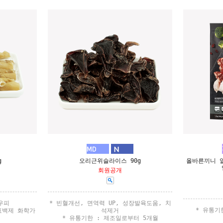
g
오리근위슬라이스 90g
올바른끼니 
회원공개
우우피
* 빈혈개선, 면역력 UP, 성장발육도움, 치
* 유통기
 표백제 화학가
석제거
* 유통기한 : 제조일로부터 5개월