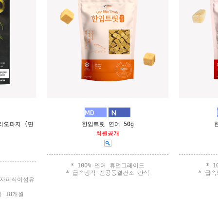
리오파지 (면
한입트릿 연어 50g
회원공개
* 100% 연어 휴먼그레이드
* 
* 급속냉각 진공동결건조 간식
* 급
전자피식이섬유
 18개월