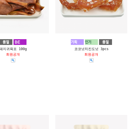
돼지귀육포 100g
코코넛치킨도넛 3pcs
회원공개
회원공개