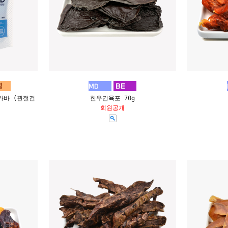
가바 (관절건
한우간육포 70g
회원공개