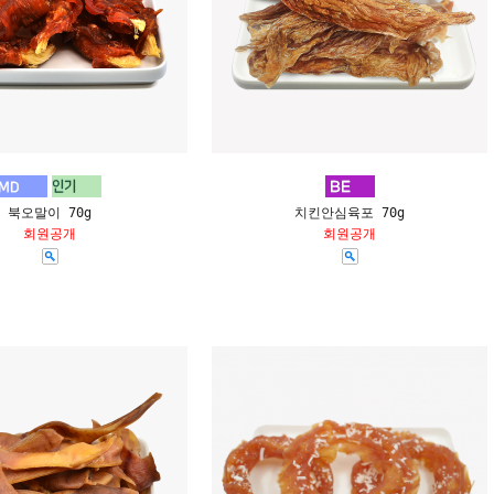
북오말이 70g
치킨안심육포 70g
회원공개
회원공개