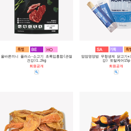
올바른끼니 플러스-소고기 초록입홍합(관절
맘맘영양밤 무항생제 닭고기+
건강)1.2kg
강) 토탈케어15p
회원공개
회원공개