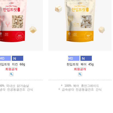
한입트릿 치킨 60g
한입트릿 북어 45g
회원공개
회원공개
100% 국내산 닭가슴살
* 100% 북어 휴먼그레이드
속냉각 진공동결건조 간식
* 급속냉각 진공동결건조 간식