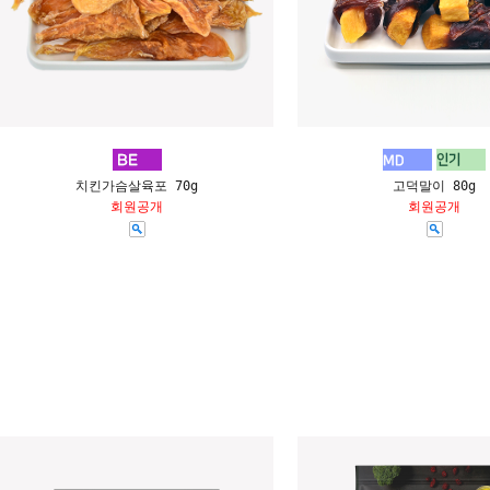
치킨가슴살육포 70g
고덕말이 80g
회원공개
회원공개