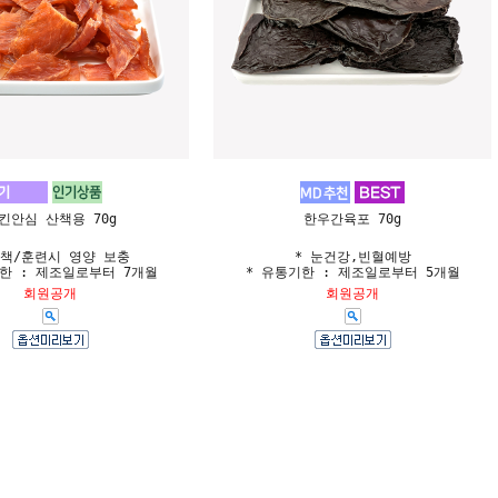
킨안심 산책용 70g
한우간육포 70g
산책/훈련시 영양 보충
* 눈건강,빈혈예방
한 : 제조일로부터 7개월
* 유통기한 : 제조일로부터 5개월
회원공개
회원공개