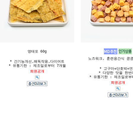
명태포 60g
노즈워크, 훈련용간식 킁킁이
* 간기능개선,해독작용,다이어트
* 유통기한 : 제조일로부터 7개월
* 고구마+단호박+
회원공개
* 다양한 맛을 한번
* 유통기한 : 제조일로부
회원공개