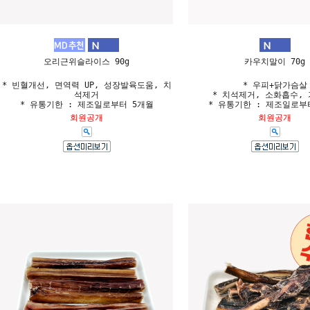
오리근위슬라이스 90g
카우치말이 70g
* 빈혈개선, 면역력 UP, 성장발육도움, 치
* 우피+닭가슴살
석제거
* 치석제거, 소화흡수, 
* 유통기한 : 제조일로부터 5개월
* 유통기한 : 제조일로부
회원공개
회원공개