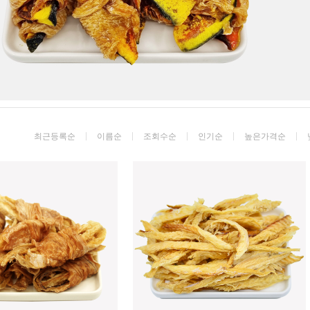
최근등록순
이름순
조회수순
인기순
높은가격순