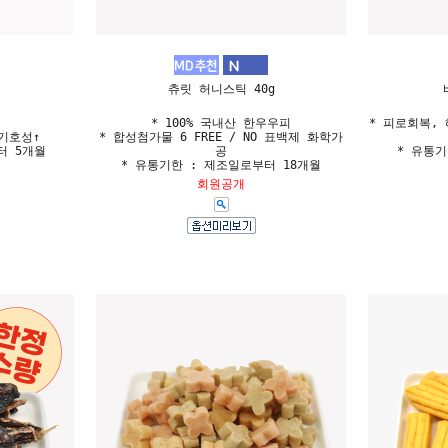
츄릿 허니스틱 40g
* 100% 국내산 한우우피
* 피로회복,
기호성↑
* 합성첨가물 6 FREE / NO 표백제 화학가
터 5개월
공
* 유통기
* 유통기한 : 제조일로부터 18개월
회원공개