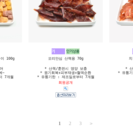
 100g
오리안심 산책용 70g
치
연어
* 산책/훈련시 영양 보충
* 
에~
* 원기회복+피부재생+혈액순환
* 유통기
터 7개월
* 유통기한 : 제조일로부터 7개월
회원공개
1
2
3
>>