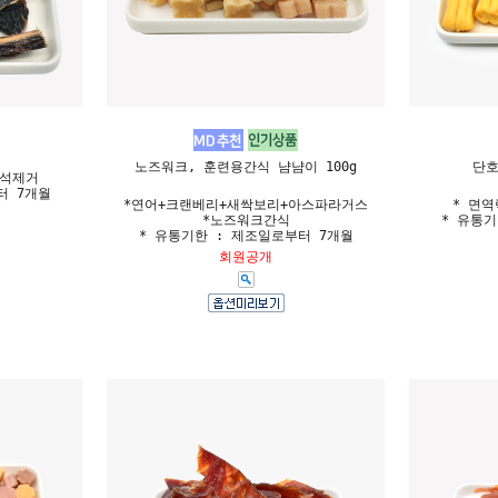
노즈워크, 훈련용간식 냠냠이 100g
단호
치석제거
터 7개월
*연어+크랜베리+새싹보리+아스파라거스
* 면
*노즈워크간식
* 유통기
* 유통기한 : 제조일로부터 7개월
회원공개