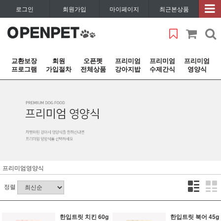
로그인
회원가입
마이페이지
최근본상품
교환보장
회원
오픈펫
프리미엄
프리미엄
프리미엄
프로그램
가입절차
전체상품
강아지밥
수제간식
영양식
프리미엄영양식
정렬
한입트릿 치킨 60g
한입트릿 북어 45g