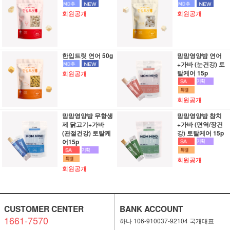
회원공개
회원공개
한입트릿 연어 50g
맘맘영양밤 연어
+가바 (눈건강) 토
탈케어 15p
회원공개
회원공개
맘맘영양밤 무항생
맘맘영양밤 참치
제 닭고기+가바
+가바 (면역/장건
(관절건강) 토탈케
강) 토탈케어 15p
어15p
회원공개
회원공개
CUSTOMER CENTER
BANK ACCOUNT
1661-7570
하나 106-910037-92104 국개대표