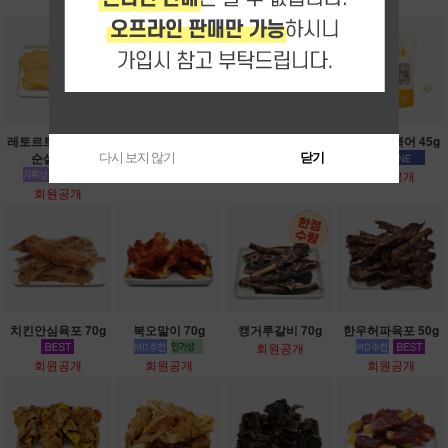
레토르트 멸균 치킨
한입트릿 연어 50g
한입트릿 치킨 60g
한입트릿 북어 45g
순살포 2p
다시 보지 않기
닫기
회원공개
회원공개
회원공개
회원공개
치킨안심육포 70g
북오말이 70g
캥거루갈비 70g
한우허파육포 50g
회원공개
회원공개
회원공개
회원공개