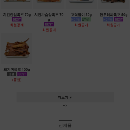
치킨안심육포 70g
치킨가슴살육포 70
고덕말이 80g
한우허파육포 50g
g
회원공개
회원공개
회원공개
회원공개
돼지귀육포 100g
(품절)
더보기 ▼
-->
신제품