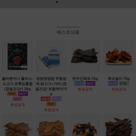
베스트상품
올바른끼니 플러스-
맘맘영양밤 무항생
한우간육포 70g
북오말이 70g
소고기 초록입홍합
제 닭고기+가바 (관
(관절건강)1.2kg
절건강) 토탈케어15
회원공개
회원공개
p
회원공개
회원공개