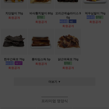
치단말이 70g
바삭황치말이 80g
오리근위슬라이스 9
덕우심말이 70g
0g
회원공개
회원공개
회원공개
회원공개
한우간육포 70g
롱타임스틱 5p
닭근위육포 70g
회원공개
회원공개
회원공개
더보기 ▼
프리미엄 영양식