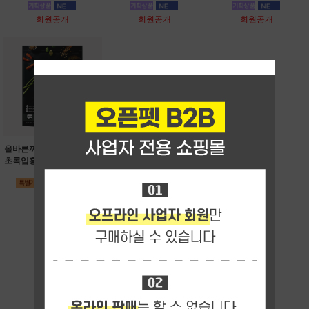
회원공개
회원공개
회원공개
올바른끼니 플러스-소고기
초록입홍합(관절건강)1.2k
g
회원공개
더보기 ▼
프리미엄 간식