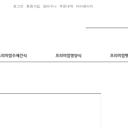
로그인
회원가입
장바구니
주문내역
마이페이지
프리미엄수제간식
프리미엄영양식
프리미엄